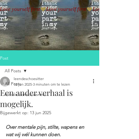
Love yourself first
Post
All Posts
leendeschoesitter
All Posts
12 jun 2025
3 minuten om te lezen
Een ander verhaal is
female consciousness
mogelijk.
Bijgewerkt op:
13 jun 2025
Over mentale pijn, stilte, wapens en 
wat wij wél kunnen doen.