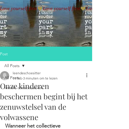
Love yourself first
Post
All Posts
leendeschoesitter
All Posts
11 feb
3 minuten om te lezen
Onze kinderen
female consciousness
beschermen begint bij het
zenuwstelsel van de
volwassene
Wanneer het collectieve 