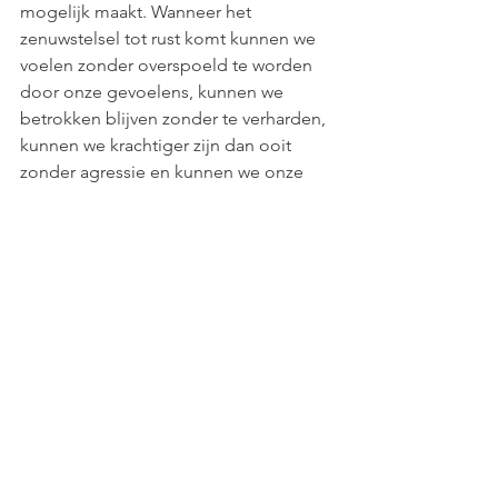
mogelijk maakt. Wanneer het 
zenuwstelsel tot rust komt kunnen we 
voelen zonder overspoeld te worden 
door onze gevoelens, kunnen we 
betrokken blijven zonder te verharden, 
kunnen we krachtiger zijn dan ooit 
zonder agressie en kunnen we onze 
kinderen hierdoor begeleiden vanuit 
aanwezigheid in plaats van angst.
Ik geloof oprecht dat duurzame 
verandering alleen kan ontstaan 
wanneer we belichamen wat we willen 
zien. Als we veiligheid willen voor onze 
kinderen, dan begint dat bij ons veilig 
voelen in ons eigen lichaam. Als we 
verlangen naar een andere toekomst, 
dan vraagt dat van ons dat we niet 
meegesleurd worden in haat, maar 