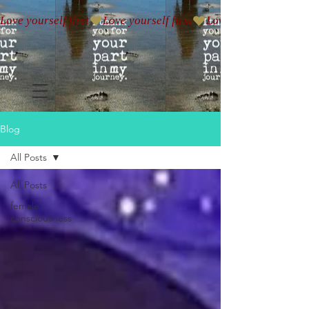
Love yourself first
Blog
All Posts
All Posts
female
consciousness