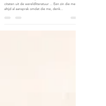
"To be or not to be", één van de meest bekende
citaten uit de wereldliteratuur ... Een zin die me
altijd al aansprak omdat die me, denk...