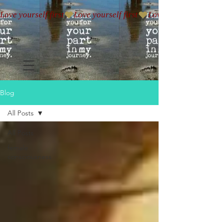
Love yourself first
Blog
All Posts
All Posts
female
consciousness