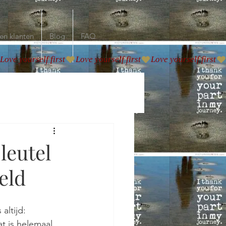
en klanten
Blog
FAQ
leutel
eld
ltijd: 
t is helemaal 