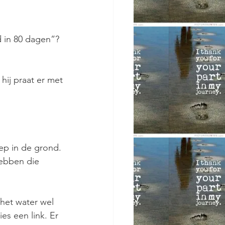
d in 80 dagen”?
 hij praat er met
iep in de grond.
hebben die
 het water wel
es een link. Er 