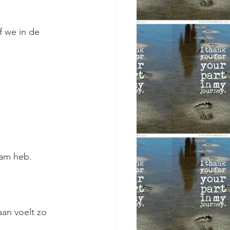
f we in de
haam heb.
maan voelt zo