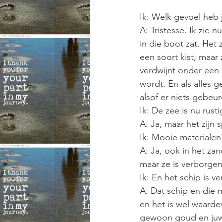
Ik: Welk gevoel heb j
A: Tristesse. Ik zie
in die boot zat. Het
een soort kist, maar 
verdwijnt onder een
wordt. En als alles g
alsof er niets gebeur
Ik: De zee is nu rus
A: Ja, maar het zijn
Ik: Mooie materiale
A: Ja, ook in het zan
maar ze is verborgen
Ik: En het schip is v
A: Dat schip en die m
en het is wel waardev
gewoon goud en juwe