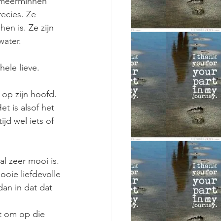
eemeerminnen 
ecies. Ze 
en is. Ze zijn 
water.
hele lieve.
 op zijn hoofd.
t is alsof het 
ijd wel iets of
al zeer mooi is.
mooie liefdevolle
dan in dat dat
t om op die