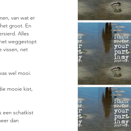
men, van wat er
 het groot. En
rsierd. Alles
 het weggestopt
e vissen, net
 was wel mooi.
die mooie kist,
s een schatkist
 meer dan