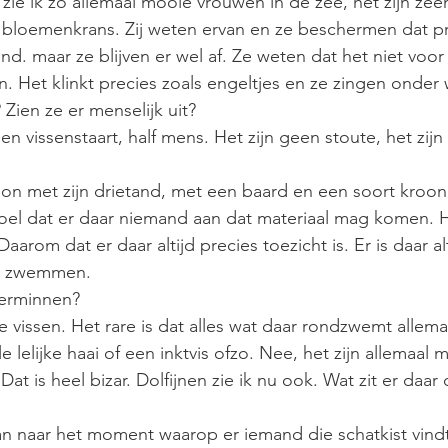
Nu zie ik zo allemaal mooie vrouwen in de zee, het zijn z
 bloemenkrans. Zij weten ervan en ze beschermen dat pr
. maar ze blijven er wel af. Ze weten dat het niet voor h
n. Het klinkt precies zoals engeltjes en ze zingen onder 
 Zien ze er menselijk uit?
 vissenstaart, half mens. Het zijn geen stoute, het zijn 
idon met zijn drietand, met een baard en een soort kroon
oel dat er daar niemand aan dat materiaal mag komen. He
 Daarom dat er daar altijd precies toezicht is. Er is daar alt
t zwemmen.
eerminnen?
e vissen. Het rare is dat alles wat daar rondzwemt allema
e lelijke haai of een inktvis ofzo. Nee, het zijn allemaal 
at is heel bizar. Dolfijnen zie ik nu ook. Wat zit er daar 
an naar het moment waarop er iemand die schatkist vind