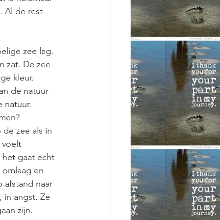
 Al de rest 
elige zee lag. 
n zat. De zee 
ge kleur.
van de natuur 
 natuur.
emen?
de zee als in 
 voelt 
 het gaat echt 
 omlaag en 
p afstand naar 
, in angst. Ze 
aan zijn.