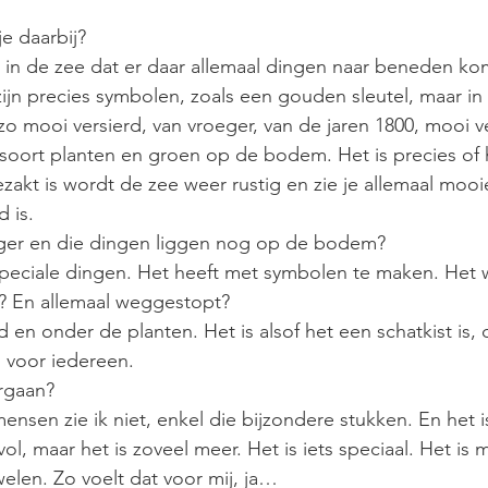
e daarbij?
 nu in de zee dat er daar allemaal dingen naar beneden ko
 zijn precies symbolen, zoals een gouden sleutel, maar in
zo mooi versierd, van vroeger, van de jaren 1800, mooi ve
 soort planten en groen op de bodem. Het is precies of
ezakt is wordt de zee weer rustig en zie je allemaal mooi
d is.
tiger en die dingen liggen nog op de bodem?
 speciale dingen. Het heeft met symbolen te maken. Het
n? En allemaal weggestopt?
d en onder de planten. Het is alsof het een schatkist is, 
 voor iedereen.
ergaan?
ensen zie ik niet, enkel die bijzondere stukken. En het i
ol, maar het is zoveel meer. Het is iets speciaal. Het is
len. Zo voelt dat voor mij, ja…