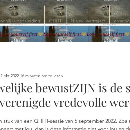
oonlijke begeleiding
QHHT
Nieuw: jaartraject
ervaring
17 okt 2022
16 minuten om te lezen
elijke bewustZIJN is de s
 verenigde vredevolle wer
n stuk van een QHHT-sessie van 5 september 2022. Zoals a
neert met jou, dan is deze informatie niet voor jou en da