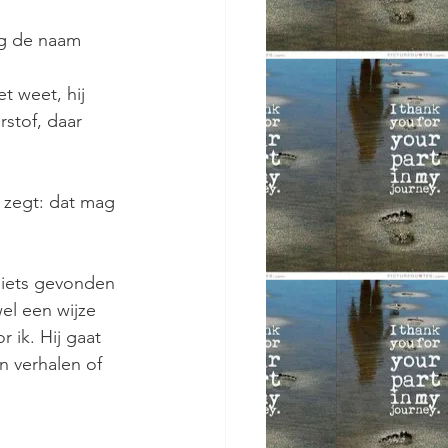
jg de naam 
et weet, hij
stof, daar 
j zegt: dat mag
 niets gevonden
wel een wijze
r ik. Hij gaat
jn verhalen of