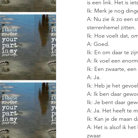
is een link. Het is ie
Ik: Merk je nog din
A: Nu zie ik zo een s
sterrenhemel zitten.
Ik: Hoe voelt dat, om
A: Goed.
Ik: En om daar te zij
A: Ik voel een enorm 
Ik: Een zwaarte, een
A: Ja.
Ik: Heb je het gevoe
A: Ik ben daar gewoon
Ik: Je bent daar ge
A: Ja. Het heeft te 
Ik: Kan je de maan 
A: Het is alsof ik he
zwaar.