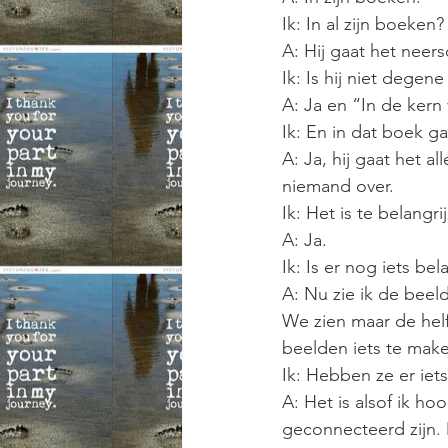
Ik: In al zijn boeken?
A: Hij gaat het neersc
Ik: Is hij niet dege
A: Ja en “In de kern 
Ik: En in dat boek ga
A: Ja, hij gaat het al
niemand over.
Ik: Het is te belangri
A: Ja.
Ik: Is er nog iets be
A: Nu zie ik de beel
We zien maar de helf
beelden iets te make
Ik: Hebben ze er ie
A: Het is alsof ik ho
geconnecteerd zijn. M