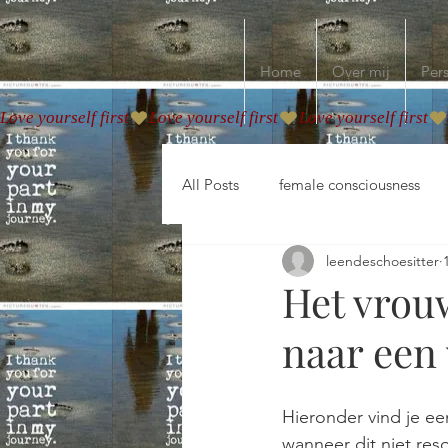
Home
Over mij
Pers
Love yourself first
All Posts
female consciousness
leendeschoesitter
Het vrouw
naar een
Hieronder vind je ee
wanneer dit niet reso