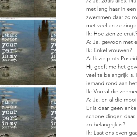
A: Ja, zoals alles. 
met lang haar in een
zwemmen daar zo rond
met veel en ze zinge
Ik: Hoe zien ze eruit?
A: Ja, gewoon met een
Ik: Enkel vrouwen?
A: Ik zie plots Pose
Hij geeft me het gev
veel te belangrijk is.
iemand rond aan he
Ik: Vooral die zeem
A: Ja, en al die mooi
Er is daar geen enkel
schone dingen daar. D
zo belangrijk is?
Ik: Laat ons even ga