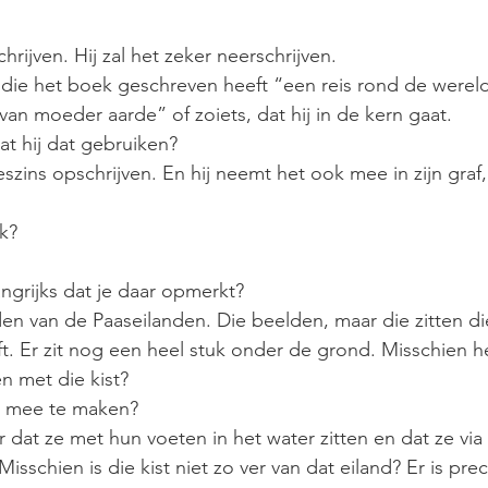
hrijven. Hij zal het zeker neerschrijven.
ne die het boek geschreven heeft “een reis rond de werel
van moeder aarde” of zoiets, dat hij in de kern gaat.
at hij dat gebruiken?
leszins opschrijven. En hij neemt het ook mee in zijn graf,
jk?
langrijks dat je daar opmerkt?
den van de Paaseilanden. Die beelden, maar die zitten d
t. Er zit nog een heel stuk onder de grond. Misschien 
n met die kist?
ts mee te maken?
or dat ze met hun voeten in het water zitten en dat ze via
isschien is die kist niet zo ver van dat eiland? Er is preci