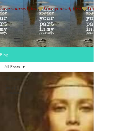
Love yourself first
Blog
All Posts
All Posts
female
consciousness