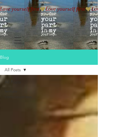
Love yourself first
Blog
All Posts
All Posts
female
consciousness