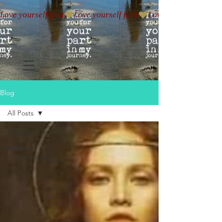
Love yourself first
Blog
All Posts
All Posts
female
consciousness