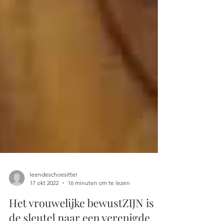
leendeschoesitter
17 okt 2022
16 minuten om te lezen
Het vrouwelijke bewustZIJN is