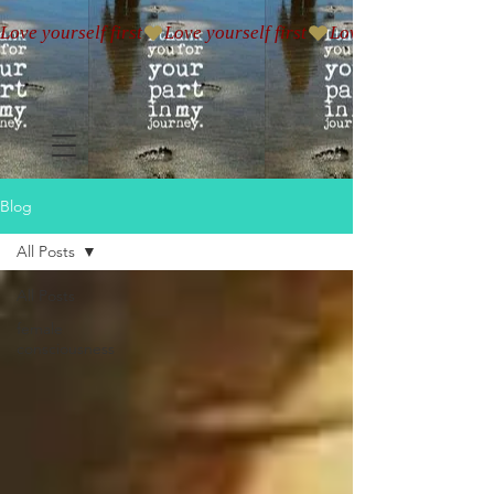
Love yourself first
Blog
All Posts
All Posts
female
consciousness