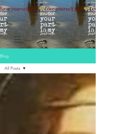
Love yourself first
Blog
All Posts
All Posts
female
consciousness