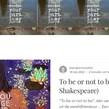
oonlijke begeleiding
QHHT
Nieuw: jaartraject
ervaring
leendeschoesitter
18 mei 2022
2 minuten om t
To be or not to 
Shakespeare)
"To be or not to be", één v
uit de wereldliteratuur ... Een