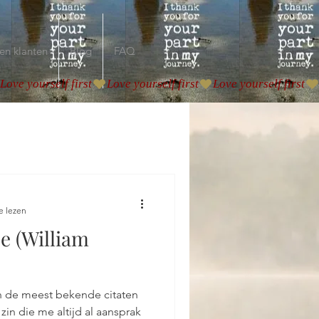
en klanten
Blog
FAQ
e lezen
be (William
an de meest bekende citaten
 zin die me altijd al aansprak