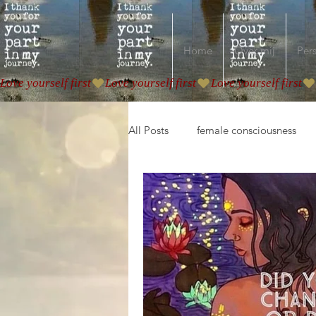
Home
Over mij
Pers
Love yourself first
All Posts
female consciousness