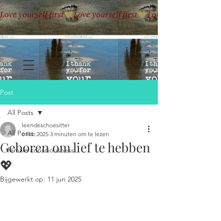
Love yourself first
Post
All Posts
leendeschoesitter
All Posts
6 feb 2025
3 minuten om te lezen
Geboren om lief te hebben
female consciousness
💖
Bijgewerkt op:
11 jun 2025